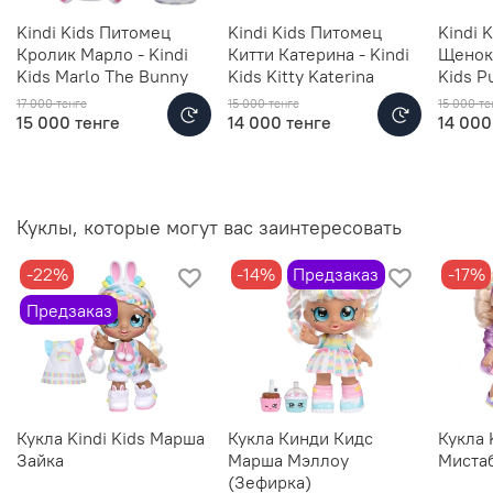
Kindi Kids Питомец
Kindi Kids Питомец
Kindi 
Кролик Марло - Kindi
Китти Катерина - Kindi
Щенок 
Kids Marlo The Bunny
Kids Kitty Katerina
Kids P
17 000 тенге
15 000 тенге
15 000 те
15 000 тенге
14 000 тенге
14 000
Куклы, которые могут вас заинтересовать
-22%
-14%
Предзаказ
-17%
Предзаказ
Кукла Kindi Kids Марша
Кукла Кинди Кидс
Кукла 
Зайка
Марша Мэллоу
Миста
(Зефирка)