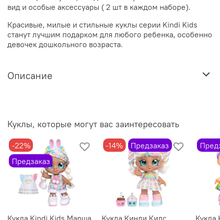
вид и особые аксессуары ( 2 шт в каждом наборе).
Красивые, милые и стильные куклы серии Kindi Kids
станут лучшим подарком для любого ребенка, особенно
девочек дошкольного возраста.
Описание
Куклы, которые могут вас заинтересовать
-22%
-14%
Предзаказ
Пред
Предзаказ
Кукла Kindi Kids Марша
Кукла Кинди Кидс
Кукла 