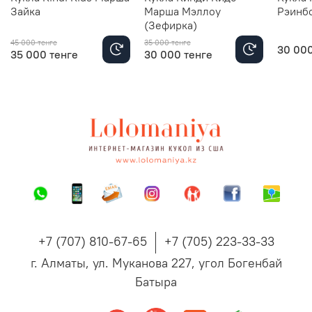
Зайка
Марша Мэллоу
Рэинб
(Зефирка)
45 000 тенге
35 000 тенге
30 000
35 000 тенге
30 000 тенге
+7 (707) 810-67-65
+7 (705) 223-33-33
г. Алматы, ул. Муканова 227, угол Богенбай
Батыра