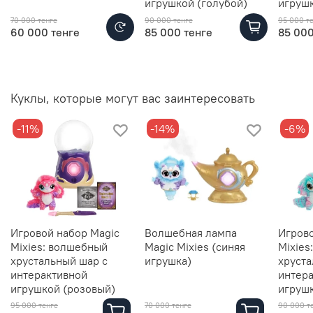
игрушкой (голубой)
игрушк
70 000 тенге
90 000 тенге
95 000 т
60 000 тенге
85 000 тенге
85 000
Куклы, которые могут вас заинтересовать
-11%
-14%
-6%
Игровой набор Magic
Волшебная лампа
Игрово
Mixies: волшебный
Magic Mixies (синяя
Mixies
хрустальный шар с
игрушка)
хруста
интерактивной
интер
игрушкой (розовый)
игрушк
95 000 тенге
70 000 тенге
90 000 т