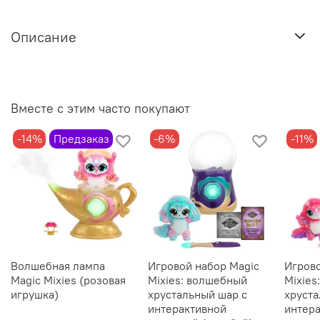
Описание
Вместе с этим часто покупают
-14%
Предзаказ
-6%
-11%
Волшебная лампа
Игровой набор Magic
Игрово
Magic Mixies (розовая
Mixies: волшебный
Mixies
игрушка)
хрустальный шар с
хруста
интерактивной
интер