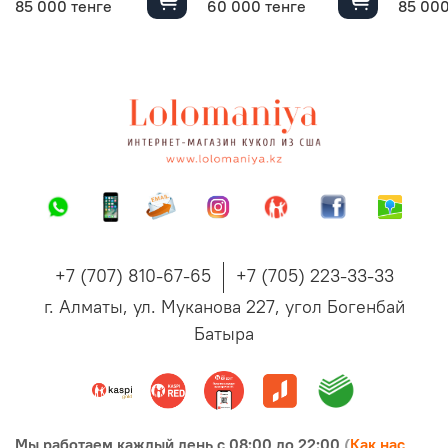
85 000 тенге
60 000 тенге
85 000
+7 (707) 810-67-65
+7 (705) 223-33-33
г. Алматы, ул. Муканова 227, угол Богенбай
Батыра
Мы
работаем каждый день с 08:00 до 22:00
(
Как нас