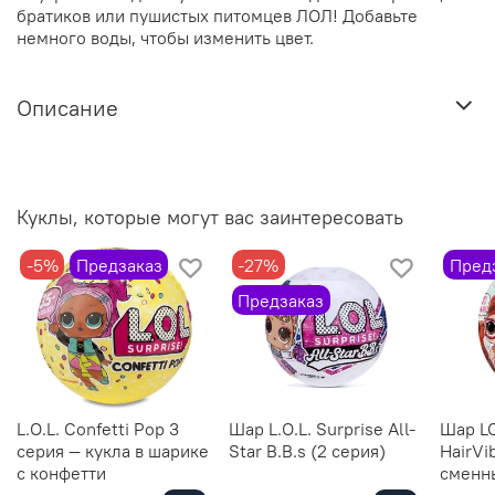
братиков или пушистых питомцев ЛОЛ! Добавьте
немного воды, чтобы изменить цвет.
Описание
Куклы, которые могут вас заинтересовать
-5%
Предзаказ
-27%
Пред
Предзаказ
L.O.L. Confetti Pop 3
Шар L.O.L. Surprise All-
Шар LO
серия — кукла в шарике
Star B.B.s (2 серия)
HairVi
с конфетти
сменн