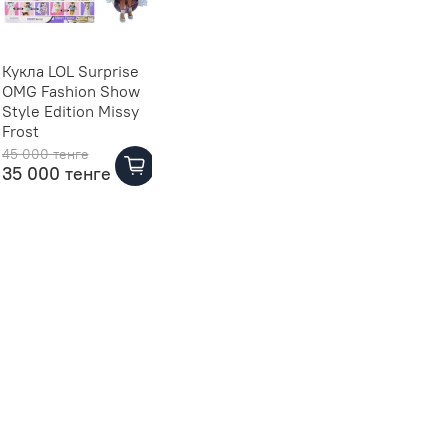
Кукла LOL Surprise
Шар L.O.L. Surprise
Набор
OMG Fashion Show
Fashion Show
OMG R
Style Edition Missy
(2023)
Famil
Frost
45 000 тенге
12 000 тенге
100 00
35 000 тенге
9 000 тенге
90 0