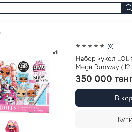
e
(0)
Набор кукол LOL 
Mega Runway (12 
350 000 тен
В ко
Купи