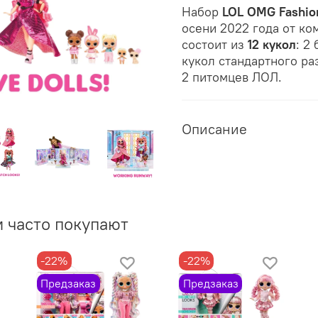
Набор
LOL OMG Fashi
осени 2022 года от ко
состоит из
12 кукол
: 2
кукол стандартного ра
2 питомцев ЛОЛ.
Описание
м часто покупают
-22%
-22%
Предзаказ
Предзаказ