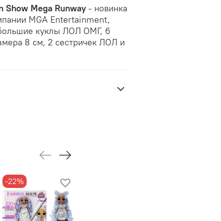
on Show Mega Runway
- новинка
мпании MGA Entertainment,
 большие куклы ЛОЛ ОМГ, 6
змера 8 см, 2 сестричек ЛОЛ и
-22%
-25%
-10%
Предзаказ