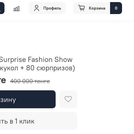
Профиль
Корзина
0
Surprise Fashion Show
кукол + 80 сюрпризов)
ге
400 000 тенге
рзину
ть в 1 клик