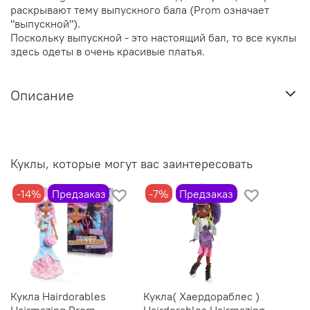
раскрывают тему выпускного бала (Prom означает
"выпускной").
Поскольку выпускной - это настоящий бал, то все куклы
здесь одеты в очень красивые платья.
Описание
Куклы, которые могут вас заинтересовать
-14%
Предзаказ
-7%
Предзаказ
Кукла Hairdorables
Кукла( Хаердораблес )
Hairmazing Prom
Hairdorables Hairmazing