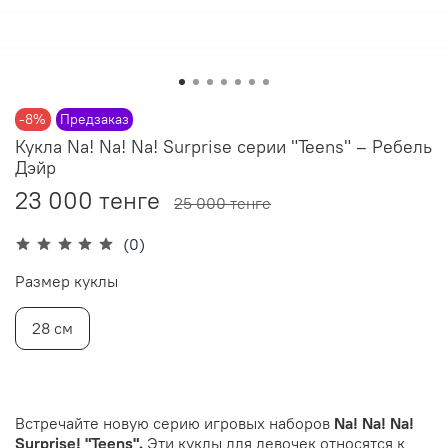
-8%
Предзаказ
Кукла Na! Na! Na! Surprise серии "Teens" – Ребель
Дэйр
23 000 тенге
25 000 тенге
(0)
Размер куклы
28 см
Встречайте новую серию игровых наборов
Na! Na! Na!
Surprise! "Teens".
Эти куклы для девочек относятся к