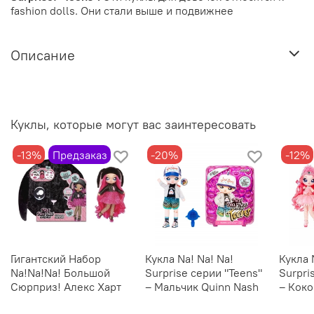
fashion dolls. Они стали
выше и подвижнее
Описание
Куклы, которые могут вас заинтересовать
-13%
Предзаказ
-20%
-12%
Гигантский Набор
Кукла Na! Na! Na!
Кукла 
Na!Na!Na! Большой
Surprise серии "Teens"
Surpri
Сюрприз! Алекс Харт
– Мальчик Quinn Nash
– Кок