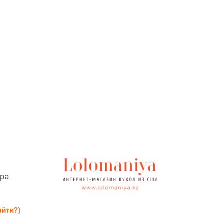
ыра
айти?
)