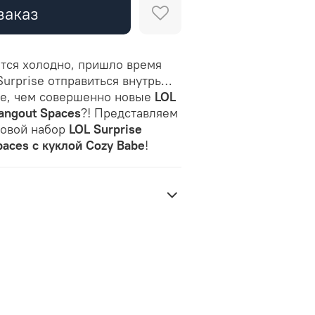
заказ
ится холодно, пришло время
urprise отправиться внутрь…
ше, чем совершенно новые
LOL
Hangout Spaces
?! Представляем
ровой набор
LOL Surprise
paces с куклой Cozy Babe
!