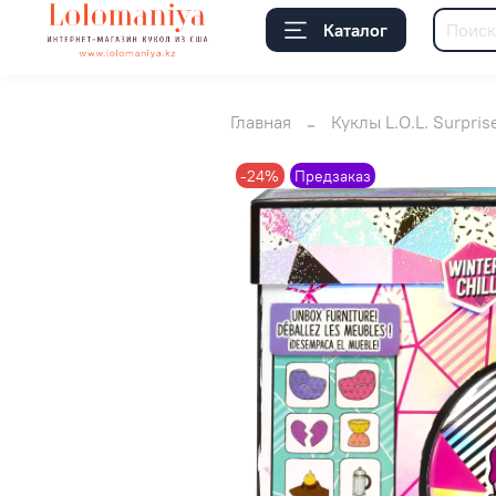
Каталог
Главная
Куклы L.O.L. Surpris
-24%
Предзаказ