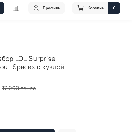
Профиль
Корзина
0
бор LOL Surprise
gout Spaces c куклой
17 000 тенге