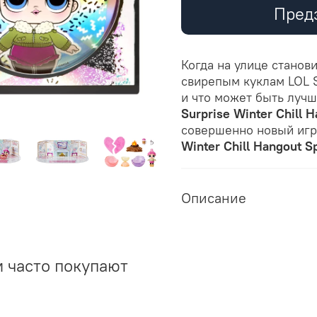
Пред
Когда на улице станов
свирепым куклам LOL S
и что может быть луч
Surprise Winter Chill 
совершенно новый иг
Winter Chill Hangout S
Описание
м часто покупают